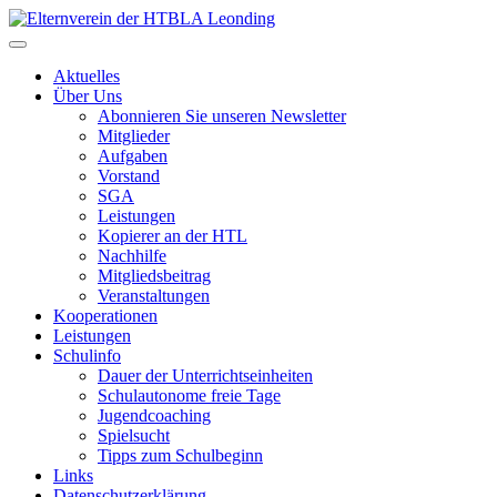
Zum
Inhalt
springen
Aktuelles
Über Uns
Abonnieren Sie unseren Newsletter
Mitglieder
Aufgaben
Vorstand
SGA
Leistungen
Kopierer an der HTL
Nachhilfe
Mitgliedsbeitrag
Veranstaltungen
Kooperationen
Leistungen
Schulinfo
Dauer der Unterrichtseinheiten
Schulautonome freie Tage
Jugendcoaching
Spielsucht
Tipps zum Schulbeginn
Links
Datenschutzerklärung