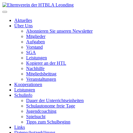
Zum
Inhalt
springen
Aktuelles
Über Uns
Abonnieren Sie unseren Newsletter
Mitglieder
Aufgaben
Vorstand
SGA
Leistungen
Kopierer an der HTL
Nachhilfe
Mitgliedsbeitrag
Veranstaltungen
Kooperationen
Leistungen
Schulinfo
Dauer der Unterrichtseinheiten
Schulautonome freie Tage
Jugendcoaching
Spielsucht
Tipps zum Schulbeginn
Links
Datenschutzerklärung